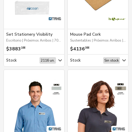
Set Stationery Visibility
Mouse Pad Cork
Escritorio | Próximos Arribos | 70%OFF Hogar y Tiempo Libre | 2026 Día de la Niñez | Escritura
Sustentables | Próximos Arribos | Escritorio
$3883
$4136
188
388
Stock
Stock
2116 un.
Sin stock