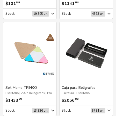
$101
$1141
988
188
Stock
Stock
19.395 un.
4363 un.
Set Memo TRINKO
Caja para Boligrafos
Escritorio | 2026 Reingresos | Próximos Arribos
Escritura | Escritorio
$1433
$2056
988
788
Stock
Stock
13.326 un.
5781 un.