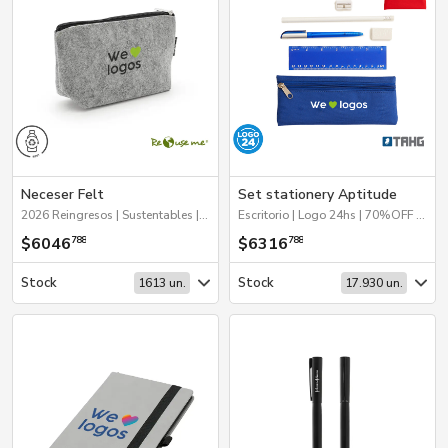
Neceser Felt
Set stationery Aptitude
2026 Reingresos | Sustentables | Escritorio | Hogar y Tiempo Libre
Escritorio | Logo 24hs | 70%OFF Hogar y Tiempo Libre | 2026 Día de la Niñez | Escritura
$6046
$6316
788
788
Stock
Stock
1613 un.
17.930 un.