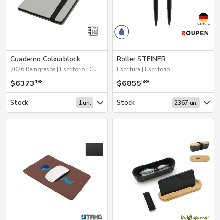
Cuaderno Colourblock
Roller STEINER
2026 Reingresos | Escritorio | Cuadernos | 2026 Día de la Niñez | Próximos Arribos
Escritura | Escritorio
$6373
$6855
188
588
Stock
Stock
1 un.
2367 un.