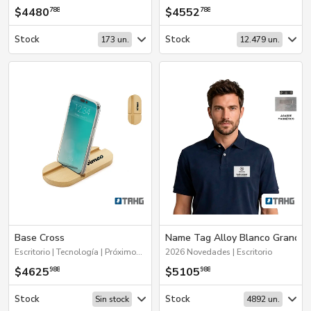
$4480
$4552
788
788
Stock
Stock
173 un.
12.479 un.
Base Cross
Name Tag Alloy Blanco Grande
Escritorio | Tecnología | Próximos Arribos
2026 Novedades | Escritorio
$4625
$5105
988
988
Stock
Stock
Sin stock
4892 un.